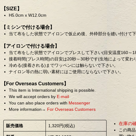
【SIZE】
H5.0cm x W12.0cm
【ミシンで付ける場合】
当て布をした状態でアイロンで仮止め後、外枠部分を縫い付けて
【アイロンで付ける場合】
当て布をした状態でアイロンでプレスして下さい(目安温度160～18
接着時間(プレス時間)の目安は20秒～30秒です(生地によって変わ
冷める(接着される)までワッペンには触らないで下さい。
ナイロン等の熱に弱い素材にはご使用にならないで下さい。
【For Overseas Customers】
This item is International shipping is possible.
We will accept orders by
E-mail
You can also place orders with
Messenger
More information→
For Overseas Customers
在庫の
販売価格
1,320円(税込)
この商品