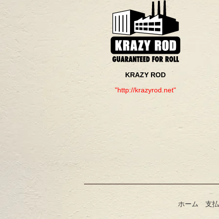
KRAZY ROD
"http://krazyrod.net"
ホーム
支払