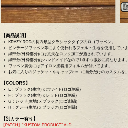
【商品説明】
KRAZY RODの長方形型クラシックタイプのロゴワッペン。
ビンテージワッペン等によく使われるフェルト生地を使用してい
縁部分(外枠部分)には丈夫なロック加工が施されています。
縁部分(外枠部分)はハンドメイドなので1点ずつ微妙に異なります
ワッペン裏側にはアイロン接着用フィルムが付いてます。
お気に入りのジャケットやキャップetc...に自分だけのカスタムを
【COLORS】
E：ブラック(生地) x ホワイト(ロゴ刺繍)
F：ブラック(生地) x レッド(ロゴ刺繍)
G：レッド(生地) x ブラック(ロゴ刺繍)
H：グレー(生地) x ブラック(ロゴ刺繍)
【別カラー有り】
【PATCH】"KUSTOM PRODUCT" A~D