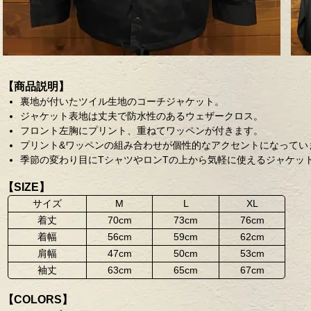
【商品説明】
裏地が付いたツイル生地のコーチジャケット。
ジャケット表地は丈夫で防水性のあるウェザークロス。
フロント左胸にプリント、重ねてワッペンが付きます。
プリント&ワッペンの組み合わせが個性的なアクセントになってい
季節の変わり目にTシャツやロンTの上から気軽に使えるジャケッ
【SIZE】
サイズ
M
L
XL
着丈
70cm
73cm
76cm
着幅
56cm
59cm
62cm
肩幅
47cm
50cm
53cm
袖丈
63cm
65cm
67cm
【COLORS】