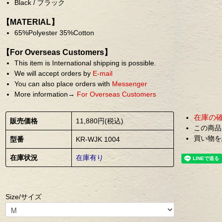
Black / ブラック
【MATERIAL】
65%Polyester 35%Cotton
【For Overseas Customers】
This item is International shipping is possible.
We will accept orders by
E-mail
You can also place orders with
Messenger
More information→
For Overseas Customers
在庫の
販売価格
11,880円(税込)
この商品
買い物を
型番
KR-WJK 1004
在庫状況
在庫有り
Size/サイズ