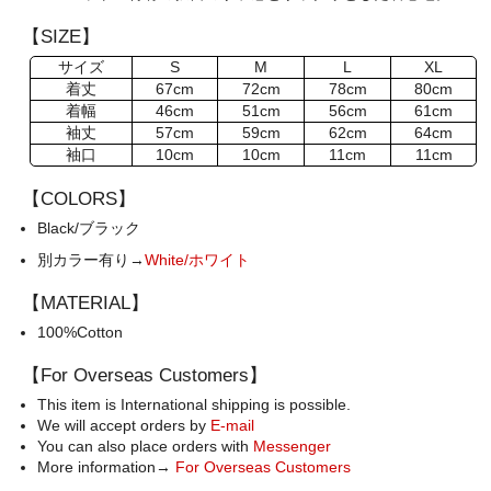
【SIZE】
サイズ
S
M
L
XL
着丈
67cm
72cm
78cm
80cm
着幅
46cm
51cm
56cm
61cm
袖丈
57cm
59cm
62cm
64cm
袖口
10cm
10cm
11cm
11cm
【COLORS】
Black/ブラック
別カラー有り→
White/ホワイト
【MATERIAL】
100%Cotton
【For Overseas Customers】
This item is International shipping is possible.
We will accept orders by
E-mail
You can also place orders with
Messenger
More information→
For Overseas Customers