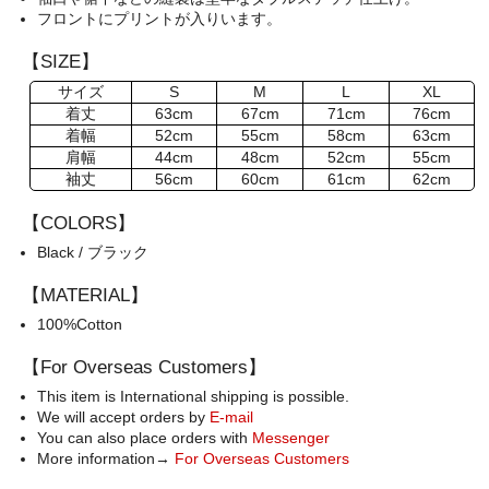
フロントにプリントが入りいます。
【SIZE】
サイズ
S
M
L
XL
着丈
63cm
67cm
71cm
76cm
着幅
52cm
55cm
58cm
63cm
肩幅
44cm
48cm
52cm
55cm
袖丈
56cm
60cm
61cm
62cm
【COLORS】
Black / ブラック
【MATERIAL】
100%Cotton
【For Overseas Customers】
This item is International shipping is possible.
We will accept orders by
E-mail
You can also place orders with
Messenger
More information→
For Overseas Customers