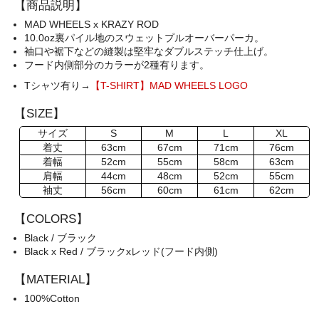
【商品説明】
MAD WHEELS x KRAZY ROD
10.0oz裏パイル地のスウェットプルオーバーパーカ。
袖口や裾下などの縫製は堅牢なダブルステッチ仕上げ。
フード内側部分のカラーが2種有ります。
Tシャツ有り→
【T-SHIRT】MAD WHEELS LOGO
【SIZE】
サイズ
S
M
L
XL
着丈
63cm
67cm
71cm
76cm
着幅
52cm
55cm
58cm
63cm
肩幅
44cm
48cm
52cm
55cm
袖丈
56cm
60cm
61cm
62cm
【COLORS】
Black / ブラック
Black x Red / ブラックxレッド(フード内側)
【MATERIAL】
100%Cotton