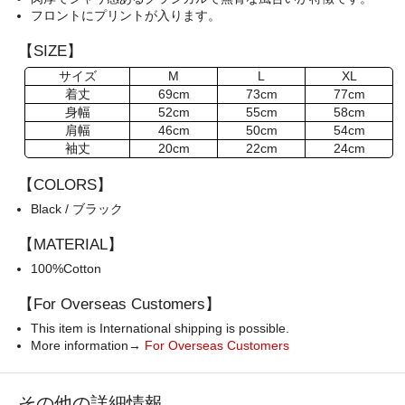
フロントにプリントが入ります。
【SIZE】
サイズ
M
L
XL
着丈
69cm
73cm
77cm
身幅
52cm
55cm
58cm
肩幅
46cm
50cm
54cm
袖丈
20cm
22cm
24cm
【COLORS】
Black / ブラック
【MATERIAL】
100%Cotton
【For Overseas Customers】
This item is International shipping is possible.
More information→
For Overseas Customers
その他の詳細情報