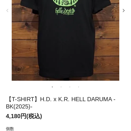
【T-SHIRT】H.D. x K.R. HELL DARUMA -
BK(2025)-
4,180円(税込)
個数