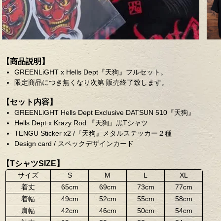
【商品説明】
GREENLiGHT x Hells Dept『天狗』フルセット。
限定商品につき無くなり次第 販売終了致します。
【セット内容】
GREENLiGHT Hells Dept Exclusive DATSUN 510『天狗』
Hells Dept x Krazy Rod 『天狗』黒Tシャツ
TENGU Sticker x2 /『天狗』メタルステッカー２種
Design card / スペックデザインカード
【TシャツSIZE】
サイズ
S
M
L
XL
着丈
65cm
69cm
73cm
77cm
着幅
49cm
52cm
55cm
58cm
肩幅
42cm
46cm
50cm
54cm