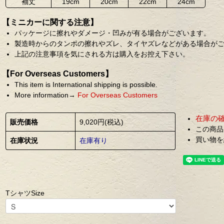
袖丈
19cm
20cm
22cm
24cm
【ミニカーに関する注意】
パッケージに擦れやダメージ・凹みが有る場合がございます。
製造時からのタンポの擦れやズレ、タイヤズレなどがある場合が
上記の注意事項を気にされる方は購入をお控え下さい。
【For Overseas Customers】
This item is International shipping is possible.
More information→
For Overseas Customers
在庫の
販売価格
9,020円(税込)
この商品
買い物を
在庫状況
在庫有り
TシャツSize