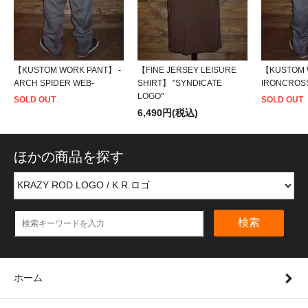
【KUSTOM WORK PANT】 -
【FINE JERSEY LEISURE
【KUSTOM 
ARCH SPIDER WEB-
SHIRT】 "SYNDICATE
IRONCROS
LOGO"
SOLD OUT
SOLD OUT
6,490円(税込)
ほかの商品を探す
検索
ホーム