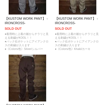
【KUSTOM WORK PANT】 -
【KUSTOM WORK PANT】 -
IRONCROSS-
IRONCROSS-
SOLD OUT
SOLD OUT
●着用時に上着の裾からチラリと見
●着用時に上着の裾からチラリと見
える刺繍がKOOL！！
える刺繍がKOOL！！
●バック右ポケットにアイアンクロ
●バック右ポケットにアイアンクロ
スの刺繍が入ります
スの刺繍が入ります
●《Colors/色》Silver/シルバー
●《Colors/色》Khaki/カーキ