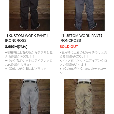
【KUSTOM WORK PANT】 -
【KUSTOM WORK PANT】 -
IRONCROSS-
IRONCROSS-
8,690円(税込)
SOLD OUT
●着用時に上着の裾からチラリと見
●着用時に上着の裾からチラリと見
える刺繍がKOOL！！
える刺繍がKOOL！！
●バック右ポケットにアイアンクロ
●バック右ポケットにアイアンクロ
スの刺繍が入ります
スの刺繍が入ります
●《Colors/色》Black/ブラック
●《Colors/色》Charcoal/チャコー
ル