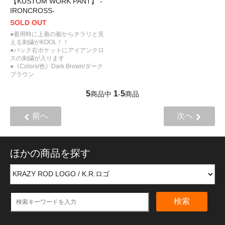
【KUSTOM WORK PANT】 -
IRONCROSS-
SOLD OUT
●着用時に上着の裾からチラリと見
える刺繍がKOOL！！
●バック右ポケットにアイアンクロ
スの刺繍が入ります
●《Colors/色》Dark Brown/ダーク
ブラウン
5
1
5
商品中
-
商品
前へ
次へ
ほかの商品を探す
検索