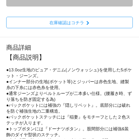
在庫確認はコチラ
商品詳細
【商品説明】
●13.0oz生地のピュア・デニム(ノンウォッシュ)を使用した5ポケ
ット・ジーンズ。
●インナー部分の生地(ポケット等)とジッパーは赤色生地、縫製
糸の下糸には赤色糸を使用。
●通常ジーンズよりベルトループが二本多い仕様。(腰履き時、ず
り落ちを防ぎ固定する為)
●バックポケットには補強の『隠しリベット』。底部分には破れ
を防ぐ補強生地の二重構造。
●バックポケットステッチには『稲妻』をモチーフとした２色ス
テッチが入ります。
●トップボタンには『ドーナツボタン』。股間部分には補強&装
飾のダイヤ型状のステッチ。