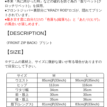
●本来『馬に跨がった時』などの破れを防ぐ為の『股リベット(ク
ロッチリベット)』を採用。
●フロントジッパー裏部分に"KRAZY ROD"ロゴが、隠れてプリン
トされています。
●履き古す度に自分だけの『色落ち(縦落ち)』と『あたり(ヒゲ)』
の風合いが楽しめます。
【DESCRIPTION】
《FRONT ZIP BACK》プリント
【SIZE】
※デニムの素材上、サイズに微妙な違いが有る場合がありますの
で目安にして下さい。
サイズ
M
L
ウエスト
85cm(約33inch)
90cm(約35inch)
ヒップ
112cm
116cm
ワタリ幅
34cm
35cm
前・股上
30cm
30cm
後・股上
35cm
36cm
股下(レングス)
81cm(約32inch)
83cm(約33inch)