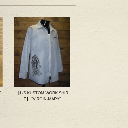
C
【L/S KUSTOM WORK SHIR
T】 "VIRGIN-MARY"