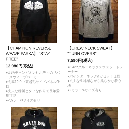
【CHAMPION REVERSE
【CREW NECK SWEAT】
WEAVE PARKA】 "STAY
"TURN OVERS"
FREE"
7,590円(税込)
12,980円(税込)
●8.4ozクルーネックスウェットトレ
ーナー
●USAチャンピオン社ボディのリバ
●バインダーネック&ガゼット仕様
ースウィーブパーカー
●丈夫な生地感ながら柔らかな着心
●肉厚12.0oz裏起毛サイドパネル仕
地
様
●2カラー/4サイズ有り
●丈夫な縫製とタフな作りで長年愛
用可能
●2カラー/3サイズ有り