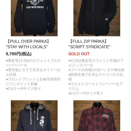
【PULL OVER PARKA】
【FULL ZIP PARKA】
"STAY WITH LOCALS"
"SCRIPT SYNDICATE"
9,790円(税込)
SOLD OUT
●裏起毛12.0ozのスウェットプルオ
●12.0oz裏起毛スウェット生地のフ
ーバーパーカ
ルジップパーカ
●厚生地とタフで丈夫なサイドパネ
●フードの内側がUSバンダナ柄仕様
ル仕様
●肉厚生地で丈夫なサイドパネル仕
●フロントプリントと左袖手首部分
様
にワンポイント刺繍
●ウエストコーストフレーバーなア
●2カラー/4サイズ有り
イテム
●2カラー/4サイズ有り