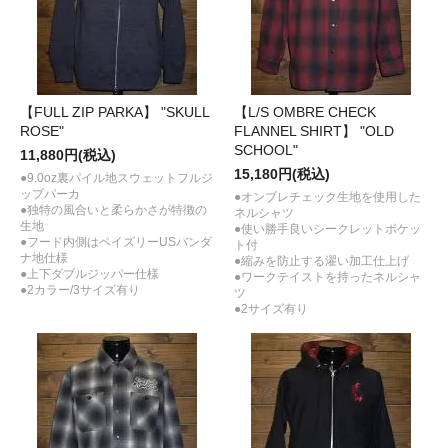
【FULL ZIP PARKA】 "SKULL
【L/S OMBRE CHECK
ROSE"
FLANNEL SHIRT】 "OLD
SCHOOL"
11,880円(税込)
15,180円(税込)
●9.0oz裏パイル地スウェットフルジ
ップパーカ
●オンブレチェック生地を使用した
●独特の風合いと柔らかさが特徴の
ネルシャツ
生地
●使い勝手良いシークレットポケッ
●フード内側はペイズリーUSバンダ
ト付
ナ地仕様
●縮みを防止する濯い加工仕上げ
●上下ダブルジッパー仕様
●ワークテイストを持ったネルシャ
●2カラー/3サイズ有り
ツ
●2サイズ有り