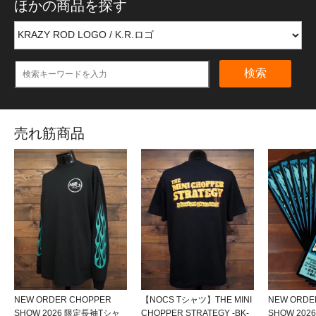
ほかの商品を探す
検索
売れ筋商品
NEW ORDER CHOPPER
【NOCS Tシャツ】THE MINI
NEW ORDE
SHOW 2026 限定長袖Tシャ
CHOPPER STRATEGY -BK-
SHOW 20