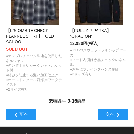
【L/S OMBRE CHECK
【FULL ZIP PARKA】
FLANNEL SHIRT】 "OLD
"ORACION"
SCHOOL"
12,980円(税込)
SOLD OUT
●12.0ozスウェットフルジップパー
カ
●オンブレチェック生地を使用した
●フード内側は赤黒チェックのネル
ネルシャツ
地
●使い勝手良いシークレットポケッ
●左胸にプレイングハンズ刺繍
ト付
●3サイズ有り
●縮みを防止する濯い加工仕上げ
●オールドスクール西海岸ワークテ
イスト
●2サイズ有り
35
9
16
商品中
-
商品
前へ
次へ