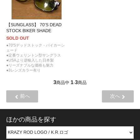
【SUNGLASS】 70'S DEAD
STOCK BIKER SHADE
SOLD OUT
●70'Sデッドストック・バイカーシ
ェード
●定番ウェリントン型サングラス
●USAより逆輸入した日本製
●リーズナブルな価格も魅力
●3レンズカラー有り
3
1
3
商品中
-
商品
前へ
次へ
ほかの商品を探す