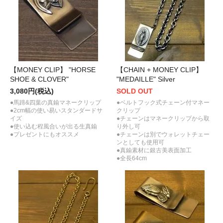
【MONEY CLIP】 "HORSE
【CHAIN + MONEY CLIP】
SHOE & CLOVER"
"MEDAILLE" Silver
3,080円(税込)
SOLD OUT
●馬蹄&四葉の真鍮マネークリップ
●ベルトフック式チェーン付マネー
●2cm幅の使い易いスタンダードサ
クリップ
イズ
●チェーンはマネークリップから取
●使い込む程風合いが出る生真鍮
り外し可
●プレゼントにもオススメ
●チェーンは別でウォレットチェー
ンとしても使用可
●真鍮素材に銀古美表面加工
●全長64cm