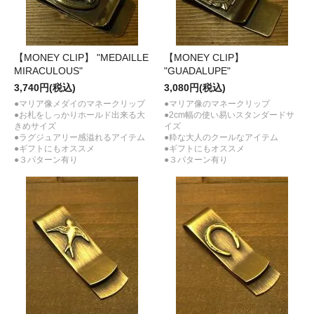
【MONEY CLIP】 "MEDAILLE
【MONEY CLIP】
MIRACULOUS"
"GUADALUPE"
3,740円(税込)
3,080円(税込)
●マリア像メダイのマネークリップ
●マリア像のマネークリップ
●お札をしっかりホールド出来る大
●2cm幅の使い易いスタンダードサ
きめサイズ
イズ
●ラグジュアリー感溢れるアイテム
●粋な大人のクールなアイテム
●ギフトにもオススメ
●ギフトにもオススメ
●３パターン有り
●３パターン有り