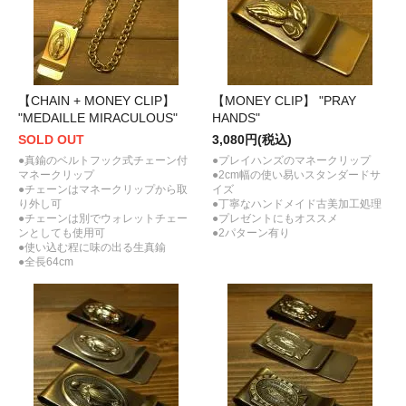
【CHAIN + MONEY CLIP】
【MONEY CLIP】 "PRAY
"MEDAILLE MIRACULOUS"
HANDS"
SOLD OUT
3,080円(税込)
●真鍮のベルトフック式チェーン付
●プレイハンズのマネークリップ
マネークリップ
●2cm幅の使い易いスタンダードサ
●チェーンはマネークリップから取
イズ
り外し可
●丁寧なハンドメイド古美加工処理
●チェーンは別でウォレットチェー
●プレゼントにもオススメ
ンとしても使用可
●2パターン有り
●使い込む程に味の出る生真鍮
●全長64cm