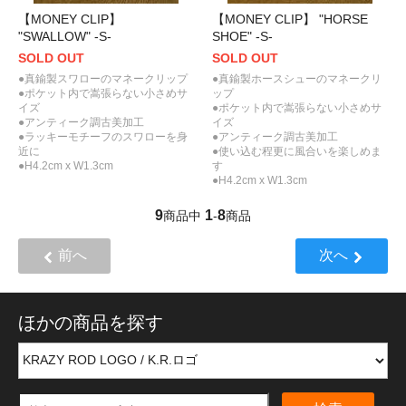
【MONEY CLIP】
【MONEY CLIP】 "HORSE
"SWALLOW" -S-
SHOE" -S-
SOLD OUT
SOLD OUT
●真鍮製スワローのマネークリップ
●真鍮製ホースシューのマネークリ
●ポケット内で嵩張らない小さめサ
ップ
イズ
●ポケット内で嵩張らない小さめサ
●アンティーク調古美加工
イズ
●ラッキーモチーフのスワローを身
●アンティーク調古美加工
近に
●使い込む程更に風合いを楽しめま
●H4.2cm x W1.3cm
す
●H4.2cm x W1.3cm
9
1
8
商品中
-
商品
前へ
次へ
ほかの商品を探す