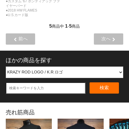
●カスタム '67 ポンティアック ファ
イヤーバード
●2018 HW FLAMES
●U.S.カード版
5
1
5
商品中
-
商品
前へ
次へ
ほかの商品を探す
検索
売れ筋商品