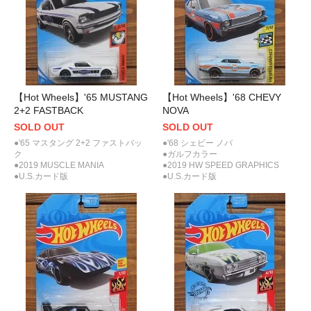
【Hot Wheels】'65 MUSTANG
【Hot Wheels】'68 CHEVY
2+2 FASTBACK
NOVA
SOLD OUT
SOLD OUT
●'65 マスタング 2+2 ファストバッ
●'68 シェビー ノバ
ク
●ガルフカラー
●2019 MUSCLE MANIA
●2019 HW SPEED GRAPHICS
●U.S.カード版
●U.S.カード版