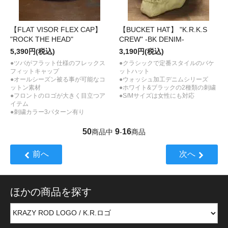
【FLAT VISOR FLEX CAP】
【BUCKET HAT】 "K.R.K.S
"ROCK THE HEAD"
CREW" -BK DENIM-
5,390円(税込)
3,190円(税込)
●ツバがフラット仕様のフレックス
●クラシックで定番スタイルのバケ
フィットキャップ
ットハット
●オールシーズン被る事が可能なコ
●ウォッシュ加工デニムシリーズ
ットン素材
●ホワイト&ブラックの2種類の刺繍
●フロントのロゴが大きく目立つア
●S/Mサイズは女性にも対応
イテム
●刺繍カラー3パターン有り
50
9
16
商品中
-
商品
前へ
次へ
ほかの商品を探す