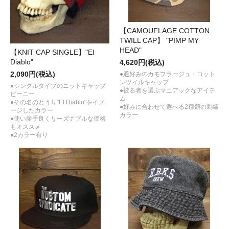
【CAMOUFLAGE COTTON
TWILL CAP】 "PIMP MY
HEAD"
【KNIT CAP SINGLE】"El
Diablo"
4,620円(税込)
2,090円(税込)
●通好みのカモフラージュ・コット
ンツイルキャップ
●シングルタイプのニットキャップ
●被る者を選ぶマニアックなアイテ
ビーニー
ム
●その名のとうり"El Diablo"をイメ
●好みに合わせて選べる2種類の刺繍
ージしたカラー
カラー
●使い勝手良くリーズナブルな価格
もオススメ
●2カラー有り