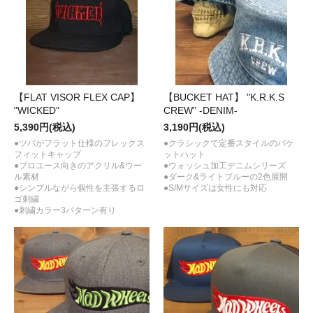
【FLAT VISOR FLEX CAP】
【BUCKET HAT】 "K.R.K.S
"WICKED"
CREW" -DENIM-
5,390円(税込)
3,190円(税込)
●ツバがフラット仕様のフレックス
●クラシックで定番スタイルのバケ
フィットキャップ
ットハット
●プロユース向きのアクリル&ウー
●ウォッシュ加工デニムシリーズ
ル素材
●ダーク&ライトブルーの2色展開
●シンプルながら個性を主張するロ
●S/Mサイズは女性にも対応
ゴ刺繍
●刺繍カラー3パターン有り