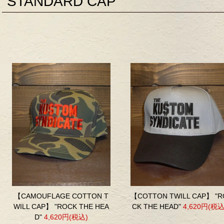
STANDARD CAP
【CAMOUFLAGE COTTON T
【COTTON TWILL CAP】 "R
WILL CAP】 "ROCK THE HEA
CK THE HEAD"
4,620円(税込
D"
4,620円(税込)