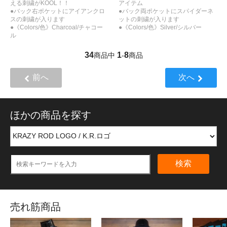
える刺繍がKOOL！！
アイテム
●バック右ポケットにアイアンクロ
●バック両ポケットにスパイダーネ
スの刺繍が入ります
ットの刺繍が入ります
●《Colors/色》Charcoal/チャコー
●《Colors/色》Silver/シルバー
ル
34
1
8
商品中
-
商品
前へ
次へ
ほかの商品を探す
検索
売れ筋商品