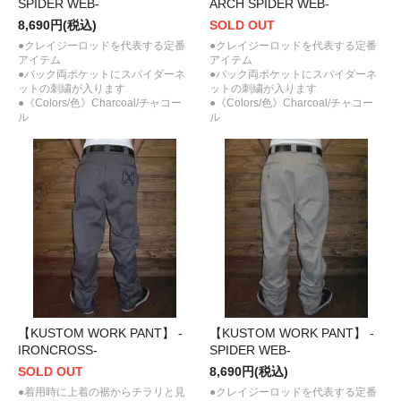
SPIDER WEB-
ARCH SPIDER WEB-
8,690円(税込)
SOLD OUT
●クレイジーロッドを代表する定番
●クレイジーロッドを代表する定番
アイテム
アイテム
●バック両ポケットにスパイダーネ
●バック両ポケットにスパイダーネ
ットの刺繍が入ります
ットの刺繍が入ります
●《Colors/色》Charcoal/チャコー
●《Colors/色》Charcoal/チャコー
ル
ル
【KUSTOM WORK PANT】 -
【KUSTOM WORK PANT】 -
IRONCROSS-
SPIDER WEB-
SOLD OUT
8,690円(税込)
●着用時に上着の裾からチラリと見
●クレイジーロッドを代表する定番