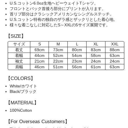
U.S.コットン6.0oz生地ヘビーウェイトTシャツ。
フロントとバック首後ろ部分にプリントが入ります。
首リブ部分はクラシックアメリカンなシングルステッチ。
U.S.コットン特有の独自のザラ感とザックリとした着心地。
様々な着こなしに対応したS～XXLの5サイズ展開です。
【SIZE】
サイズ
S
M
L
XL
XXL
着丈
69cm
73cm
80cm
83cm
88cm
着幅
44cm
52cm
54cm
58cm
63cm
袖丈
21cm
22cm
23cm
24cm
24cm
肩幅
46cm
51cm
56cm
61cm
63cm
【COLORS】
White/ホワイト
Black/ブラック
【MATERIAL】
100%Cotton
【For Overseas Customers】