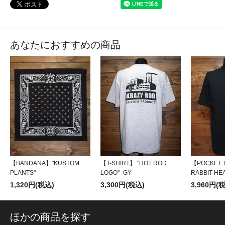
あなたにおすすめの商品
【BANDANA】"KUSTOM
【T-SHIRT】 "HOT ROD
【POCKET 
PLANTS"
LOGO" -GY-
RABBIT HE
1,320円(税込)
3,300円(税込)
3,960円(
ほかの商品を探す