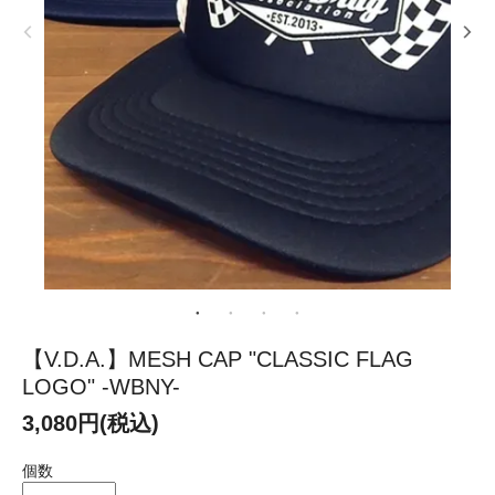
【V.D.A.】MESH CAP "CLASSIC FLAG
LOGO" -WBNY-
3,080円(税込)
個数