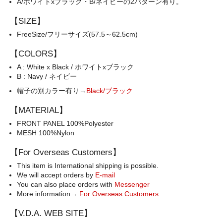
A/ホワイトxブラック・B/ネイビーの2パターン有り。
【SIZE】
FreeSize/フリーサイズ(57.5～62.5cm)
【COLORS】
A : White x Black / ホワイトxブラック
B : Navy / ネイビー
帽子の別カラー有り→
Black/ブラック
【MATERIAL】
FRONT PANEL 100%Polyester
MESH 100%Nylon
【For Overseas Customers】
This item is International shipping is possible.
We will accept orders by
E-mail
You can also place orders with
Messenger
More information→
For Overseas Customers
【V.D.A. WEB SITE】