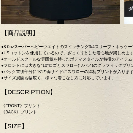
【商品説明】
●8.0ozスーパーヘビーウエイトのスイッチング3/4スリーブ・ホッケ
●USコットンを使用しているので、ざっくりとした着心地が楽しめま
●オールドスクールな雰囲気を持ったボディスタイルが特徴のアイテム
●フロントには大きな"10"ロゴとスワロー(ツバメ)のグラフィックプリ
●バック首後部分に"K"の両サイドにスワローの絵柄プリントが入りま
●サイズ展開も幅広く、様々な着こなし方に対応しています。
【DESCRIPTION】
《FRONT》プリント
《BACK》プリント
【SIZE】