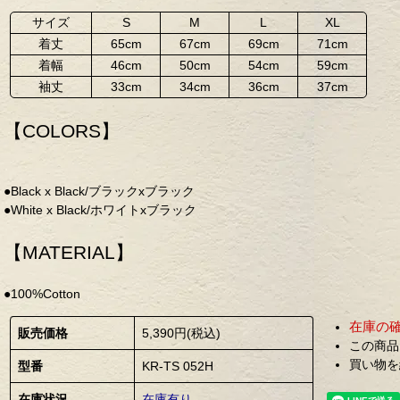
サイズ
S
M
L
XL
着丈
65cm
67cm
69cm
71cm
着幅
46cm
50cm
54cm
59cm
袖丈
33cm
34cm
36cm
37cm
【COLORS】
●Black x Black/ブラックxブラック
●White x Black/ホワイトxブラック
【MATERIAL】
●100%Cotton
在庫の
販売価格
5,390円(税込)
この商品
買い物を
型番
KR-TS 052H
在庫状況
在庫有り