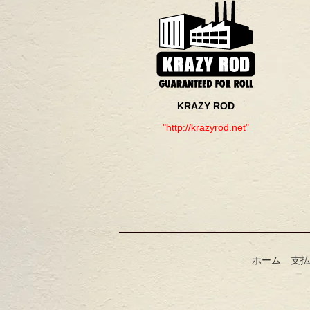
KRAZY ROD
"http://krazyrod.net"
ホーム
支払