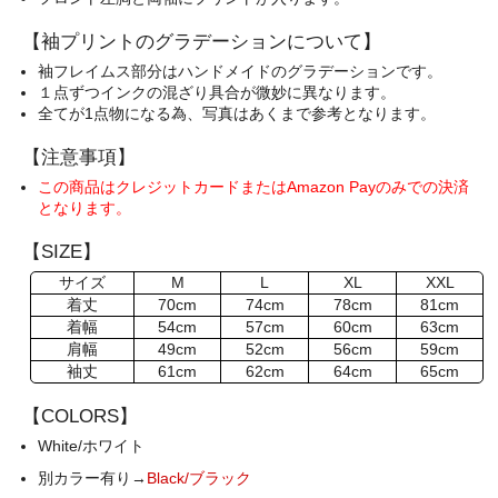
【袖プリントのグラデーションについて】
袖フレイムス部分はハンドメイドのグラデーションです。
１点ずつインクの混ざり具合が微妙に異なります。
全てが1点物になる為、写真はあくまで参考となります。
【注意事項】
この商品はクレジットカードまたはAmazon Payのみでの決済
となります。
【SIZE】
サイズ
M
L
XL
XXL
着丈
70cm
74cm
78cm
81cm
着幅
54cm
57cm
60cm
63cm
肩幅
49cm
52cm
56cm
59cm
袖丈
61cm
62cm
64cm
65cm
【COLORS】
White/ホワイト
別カラー有り→
Black/ブラック