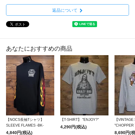
返品について
あなたにおすすめの商品
【NOCS長袖Tシャツ】
【T-SHIRT】 "ENJOY?"
【VINTAGE
SLEEVE FLAMES -BK-
"CHOPPER 
4,290円(税込)
4,840円(税込)
8,690円(