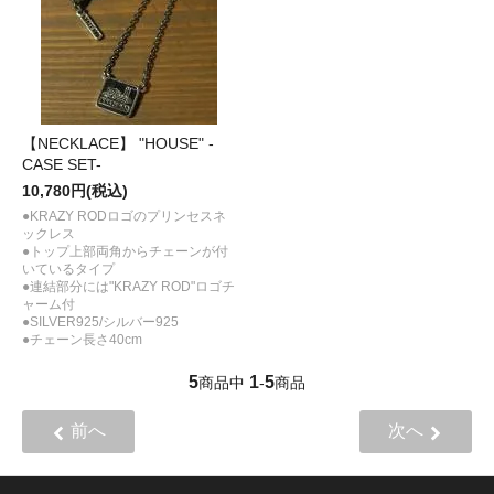
【NECKLACE】 "HOUSE" -
CASE SET-
10,780円(税込)
●KRAZY RODロゴのプリンセスネ
ックレス
●トップ上部両角からチェーンが付
いているタイプ
●連結部分には"KRAZY ROD"ロゴチ
ャーム付
●SILVER925/シルバー925
●チェーン長さ40cm
5
1
5
商品中
-
商品
前へ
次へ