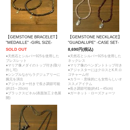
【GEMSTONE BRACELET】
【GEMSTONE NECKLACE】
"MEDAILLE" -GIRL SIZE-
"GUADALUPE" -CASE SET-
SOLD OUT
8,690円(税込)
●天然石とシルバー925を使用した
●天然石とシルバー925を使用した
ブレスレット
ネックレス
●マリア像メダイのトップ付き(取り
●マリア像のペンダントトップ付き
外し可)
●アジャスターにはクロスとK.R.ロ
●シンプルながらラグジュアリーに
ゴチャーム付
腕元を演出
●カラー・意味的にも女性らしいオ
●アジャスター付きで長さ調節可能
ススメアイテム
(約15～20cm)
●長さ調節可能(約41～45cm)
●ブラックスピネル(表面加工２色展
●ガーネット・ローズクォーツ
開)