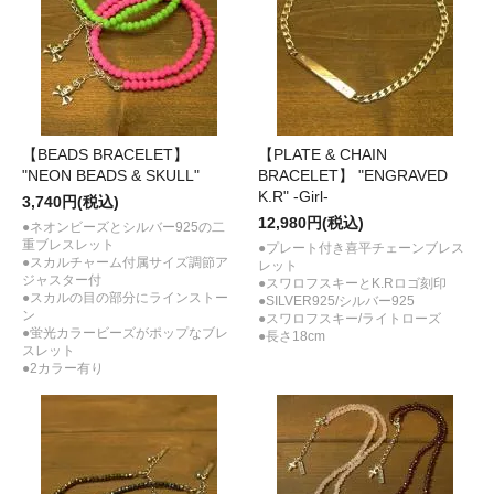
【BEADS BRACELET】
【PLATE & CHAIN
"NEON BEADS & SKULL"
BRACELET】 "ENGRAVED
K.R" -Girl-
3,740円(税込)
12,980円(税込)
●ネオンビーズとシルバー925の二
重ブレスレット
●プレート付き喜平チェーンブレス
●スカルチャーム付属サイズ調節ア
レット
ジャスター付
●スワロフスキーとK.Rロゴ刻印
●スカルの目の部分にラインストー
●SILVER925/シルバー925
ン
●スワロフスキー/ライトローズ
●蛍光カラービーズがポップなブレ
●長さ18cm
スレット
●2カラー有り