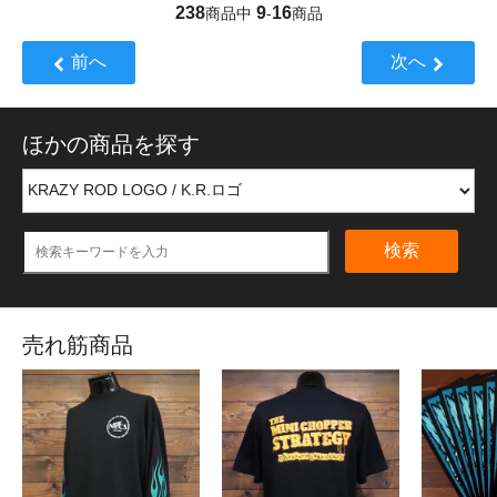
238
9
16
商品中
-
商品
前へ
次へ
ほかの商品を探す
検索
売れ筋商品