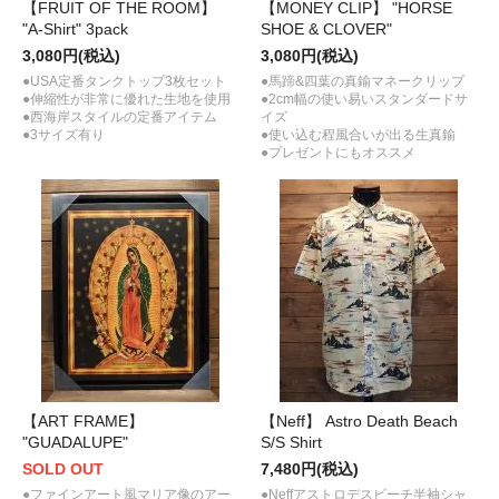
【FRUIT OF THE ROOM】
【MONEY CLIP】 "HORSE
"A-Shirt" 3pack
SHOE & CLOVER"
3,080円(税込)
3,080円(税込)
●USA定番タンクトップ3枚セット
●馬蹄&四葉の真鍮マネークリップ
●伸縮性が非常に優れた生地を使用
●2cm幅の使い易いスタンダードサ
●西海岸スタイルの定番アイテム
イズ
●3サイズ有り
●使い込む程風合いが出る生真鍮
●プレゼントにもオススメ
【ART FRAME】
【Neff】 Astro Death Beach
"GUADALUPE"
S/S Shirt
SOLD OUT
7,480円(税込)
●ファインアート風マリア像のアー
●Neffアストロデスビーチ半袖シャ