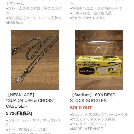
トフレーム
ツ
●フレーム裏側に壁掛け用の金具付
●特徴有るユニークな柄のシャツ
き
●日本未発売・並行輸入品
●存在感あるアートフレーム壁飾り
●2カラー/3サイズ有り
●H50.5cm
【NECKLACE】
【Stadium】 60's DEAD
"GUADALUPE & CROSS" -
STOCK GOGGLES
CASE SET-
SOLD OUT
5,720円(税込)
●Stadium社製60'sバイカーゴーグル
●箱入りデッドストック商品
●シルバー925・マリアネックレス
●コレクターズアイテム
S
●MADE IN FRANCE
●トップ裏側はクロス刻印