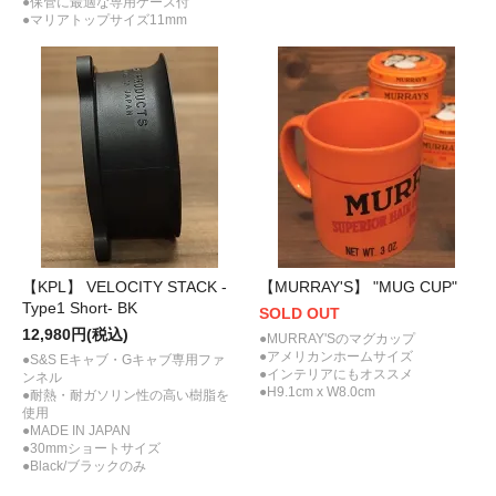
●保管に最適な専用ケース付
●マリアトップサイズ11mm
【KPL】 VELOCITY STACK -
【MURRAY'S】 "MUG CUP"
Type1 Short- BK
SOLD OUT
12,980円(税込)
●MURRAY'Sのマグカップ
●アメリカンホームサイズ
●S&S Eキャブ・Gキャブ専用ファ
●インテリアにもオススメ
ンネル
●H9.1cm x W8.0cm
●耐熱・耐ガソリン性の高い樹脂を
使用
●MADE IN JAPAN
●30mmショートサイズ
●Black/ブラックのみ