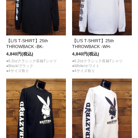
【L/S T-SHIRT】25th
【L/S T-SHIRT】25th
THROWBACK -BK-
THROWBACK -WH-
4,840円(税込)
4,840円(税込)
●6.2ozクラシック長袖Tシャツ
●6.2ozクラシック長袖Tシャツ
●Black/ブラック
●White/ホワイト
●4サイズ有り
●4サイズ有り