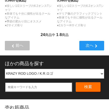
5,060円(税込)
5,060円(税込)
●珍しい1/2スリーブの6.2オンスTシ
●珍しい1/2スリーブの6.2オンスTシ
ャツ
ャツ
●単体でも十分に個性が出るクール
●マリア像のグラフィックプリント
なアイテム
●単体でも十分に個性が出るクール
●季節の変わり目にオススメ
なアイテム
●2サイズ有り
●2カラー/4サイズ有り
24
1
8
商品中
-
商品
前へ
次へ
ほかの商品を探す
検索
売れ筋商品