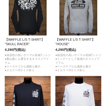
【WAFFLE L/S T-SHIRT】
【WAFFLE L/S T-SHIRT】
"SKULL RACER"
"HOUSE"
4,290円(税込)
4,290円(税込)
●保温性の高いサーマル長袖Tシャツ
●保温性の高いサーマル長袖Tシャツ
●重ね着にも重宝するオススメアイ
●インナーとして最適のオススメア
テム
イテム
●リーズナブルな価格も魅力
●リーズナブルな価格も魅力
●２カラー/3サイズ有り
●２カラー/3サイズ有り