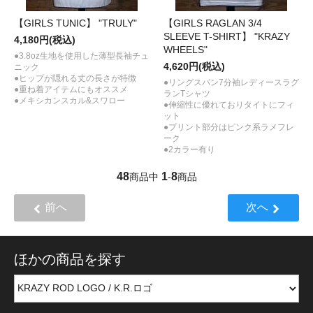
【GIRLS TUNIC】 "TRULY"
【GIRLS RAGLAN 3/4
SLEEVE T-SHIRT】 "KRAZY
4,180円(税込)
WHEELS"
●3.8oz生地を使用した薄型長袖チュ
4,620円(税込)
ニック
●ヒップが隠れる丈の長さが特徴
●リングスパン7分袖レディースラグ
●重ね着アイテムにもオススメ
ランTシャツ
●メキシカンスカル&スワロー
●伸縮性に優れておりタイトにフィ
ット
●プリント部分はピンク系ラメフレ
ーク
●2カラー有り
48
1
8
商品中
-
商品
前へ
次へ
ほかの商品を探す