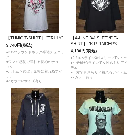
【TUNIC T-SHIRT】 "TRULY"
【A-LINE 3/4 SLEEVE T-
SHIRT】 "K.R.RAIDERS"
3,740円(税込)
4,180円(税込)
●3.8ozラウンドネック半袖チュニッ
ク
●3.8ozAライン3/4スリーブTシャツ
●ワンピ感覚で着れる長めのチュニ
●七分袖+Aラインで女性らしいアイ
ック
テム
●ボトムを選ばず気軽に着れるアイ
●一枚でもさらりと着れるアイテム
テム
●2カラー有り
●2カラー/2サイズ有り