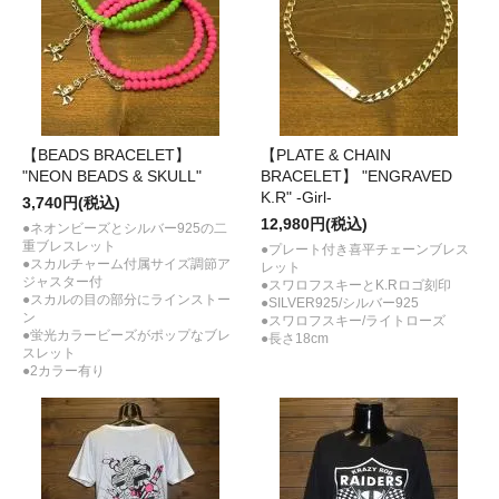
【BEADS BRACELET】
【PLATE & CHAIN
"NEON BEADS & SKULL"
BRACELET】 "ENGRAVED
K.R" -Girl-
3,740円(税込)
12,980円(税込)
●ネオンビーズとシルバー925の二
重ブレスレット
●プレート付き喜平チェーンブレス
●スカルチャーム付属サイズ調節ア
レット
ジャスター付
●スワロフスキーとK.Rロゴ刻印
●スカルの目の部分にラインストー
●SILVER925/シルバー925
ン
●スワロフスキー/ライトローズ
●蛍光カラービーズがポップなブレ
●長さ18cm
スレット
●2カラー有り