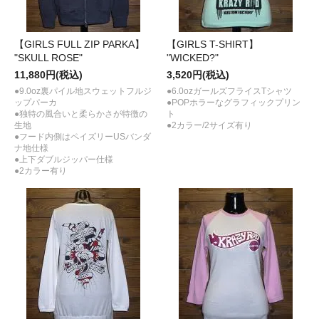
【GIRLS FULL ZIP PARKA】
【GIRLS T-SHIRT】
"SKULL ROSE"
"WICKED?"
11,880円(税込)
3,520円(税込)
●9.0oz裏パイル地スウェットフルジ
●6.0ozガールズフライスTシャツ
ップパーカ
●POPホラーなグラフィックプリン
●独特の風合いと柔らかさが特徴の
ト
生地
●2カラー/2サイズ有り
●フード内側はペイズリーUSバンダ
ナ地仕様
●上下ダブルジッパー仕様
●2カラー有り